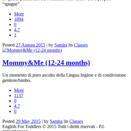
“spugne”
More
1894
0
4.7
1
Posted
27 August 2015
|
by
Samira
|
in
Classes
Mommy&Me (12-24 months)
Un momento di puro ascolto della Lingua Inglese e di condivisione
genitore/bimbo.
More
1137
0
4.7
0
Posted
29 May 2015
|
by
Samira
|
in
Classes
English For Toddlers © 2015 Tutti i diritti riservati - P.I.