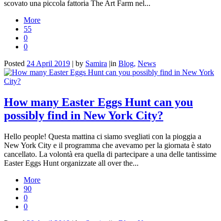
scovato una piccola fattoria The Art Farm nel...
More
55
0
0
Posted
24 April 2019
|
by
Samira
|
in
Blog,
News
How many Easter Eggs Hunt can you
possibly find in New York City?
Hello people! Questa mattina ci siamo svegliati con la pioggia a
New York City e il programma che avevamo per la giornata è stato
cancellato. La volontà era quella di partecipare a una delle tantissime
Easter Eggs Hunt organizzate all over the...
More
90
0
0