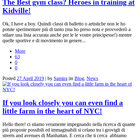
The Best gym class? Heroes in training at
Kidville!
Ok, I have a boy. Quindi classi di balletto o artistiche non le ho
potute sperimentare più di tanto (ma ho preso nota e provvederò a
stilare una lista accurata anche per le le vostre principesse!) mentre
quelle sportive e di movimento in genere...
More
63
0
0
Posted
27 April 2019
|
by
Samira
|
in
Blog,
News
If you look closely you can even find a
little farm in the heart of NYC!
Hello there! ci stiamo veramente impegnando nella ricerca di quante
più proposte possibili ed immaginabili si celano tra i grovigli di
streets and avenues di Manhattan. E cerca che ti cerca abbiamo