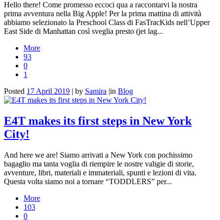
Hello there! Come promesso eccoci qua a raccontarvi la nostra
prima avventura nella Big Apple! Per la prima mattina di attività
abbiamo selezionato la Preschool Class di FasTracKids nell’Upper
East Side di Manhattan così sveglia presto (jet lag...
More
93
0
1
Posted
17 April 2019
|
by
Samira
|
in
Blog
E4T makes its first steps in New York
City!
And here we are! Siamo arrivati a New York con pochissimo
bagaglio ma tanta voglia di riempire le nostre valigie di storie,
avventure, libri, materiali e immateriali, spunti e lezioni di vita.
Questa volta siamo noi a tornare “TODDLERS” per...
More
103
0