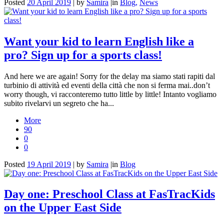
Posted
20 April 2019
|
by
Samira
|
in
Blog,
News
Want your kid to learn English like a
pro? Sign up for a sports class!
And here we are again! Sorry for the delay ma siamo stati rapiti dal
turbinio di attività ed eventi della città che non si ferma mai..don’t
worry though, vi racconteremo tutto little by little! Intanto vogliamo
subito rivelarvi un segreto che ha...
More
90
0
0
Posted
19 April 2019
|
by
Samira
|
in
Blog
Day one: Preschool Class at FasTracKids
on the Upper East Side