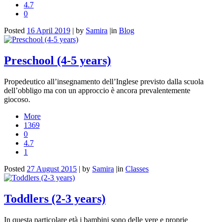
4.7
0
Posted
16 April 2019
|
by
Samira
|
in
Blog
Preschool (4-5 years)
Propedeutico all’insegnamento dell’Inglese previsto dalla scuola
dell’obbligo ma con un approccio è ancora prevalentemente
giocoso.
More
1369
0
4.7
1
Posted
27 August 2015
|
by
Samira
|
in
Classes
Toddlers (2-3 years)
In questa particolare età i bambini sono delle vere e proprie