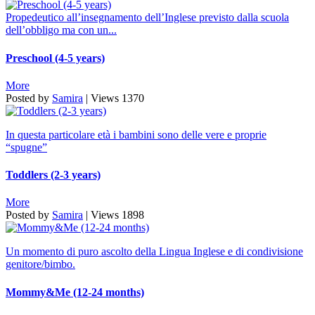
Propedeutico all’insegnamento dell’Inglese previsto dalla scuola
dell’obbligo ma con un...
Preschool (4-5 years)
More
Posted by
Samira
|
Views
1370
In questa particolare età i bambini sono delle vere e proprie
“spugne”
Toddlers (2-3 years)
More
Posted by
Samira
|
Views
1898
Un momento di puro ascolto della Lingua Inglese e di condivisione
genitore/bimbo.
Mommy&Me (12-24 months)