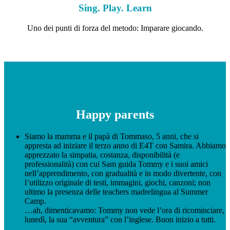
Sing. Play. Learn
Uno dei punti di forza del metodo: Imparare giocando.
Happy parents
Siamo la mamma e il papà di Tommaso, 5 anni, che si
appresta ad iniziare il terzo anno di E4T con Samira. Abbiamo
apprezzato la simpatia, costanza, disponibilità (e
professionalità) con cui Sam guida Tommy e i suoi amici
nell’apprendimento, con gradualità e in modo divertente, con
l’utilizzo originale di testi, immagini, giochi, canzoni; non
ultimo la presenza delle teachers madrelingua al Summer
Camp.
…ah, dimenticavamo: Tommy non vede l’ora di ricominciare,
lunedì, la sua “avventura” con l’inglese. Buon inizio a tutti.