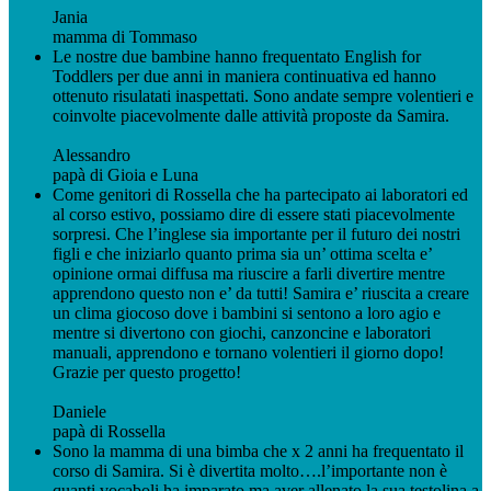
Jania
mamma di Tommaso
Le nostre due bambine hanno frequentato English for
Toddlers per due anni in maniera continuativa ed hanno
ottenuto risulatati inaspettati. Sono andate sempre volentieri e
coinvolte piacevolmente dalle attività proposte da Samira.
Alessandro
papà di Gioia e Luna
Come genitori di Rossella che ha partecipato ai laboratori ed
al corso estivo, possiamo dire di essere stati piacevolmente
sorpresi. Che l’inglese sia importante per il futuro dei nostri
figli e che iniziarlo quanto prima sia un’ ottima scelta e’
opinione ormai diffusa ma riuscire a farli divertire mentre
apprendono questo non e’ da tutti! Samira e’ riuscita a creare
un clima giocoso dove i bambini si sentono a loro agio e
mentre si divertono con giochi, canzoncine e laboratori
manuali, apprendono e tornano volentieri il giorno dopo!
Grazie per questo progetto!
Daniele
papà di Rossella
Sono la mamma di una bimba che x 2 anni ha frequentato il
corso di Samira. Si è divertita molto….l’importante non è
quanti vocaboli ha imparato ma aver allenato la sua testolina a