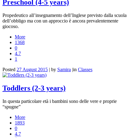
Preschool (4-5 years)
Propedeutico all’insegnamento dell’Inglese previsto dalla scuola
dell’obbligo ma con un approccio è ancora prevalentemente
giocoso.
More
1368
0
4.7
1
Posted
27 August 2015
|
by
Samira
|
in
Classes
Toddlers (2-3 years)
In questa particolare età i bambini sono delle vere e proprie
“spugne”
More
1893
0
4.7